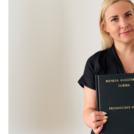
en
lt