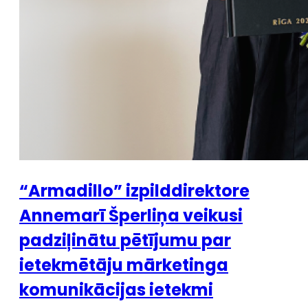
“Armadillo” izpilddirektore
Annemarī Šperliņa veikusi
padziļinātu pētījumu par
ietekmētāju mārketinga
komunikācijas ietekmi