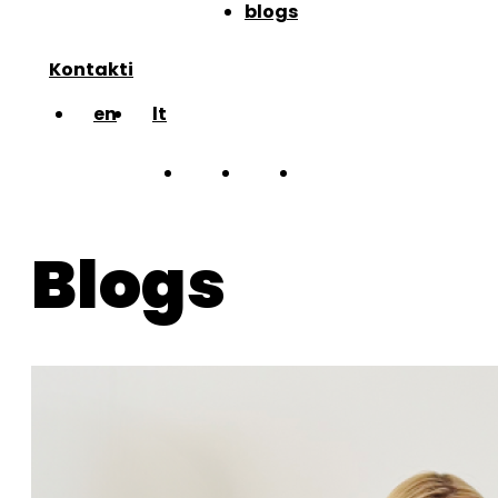
blogs
Kontakti
en
lt
par mums
Blogs
darbi
komanda
blogs
Kontakti