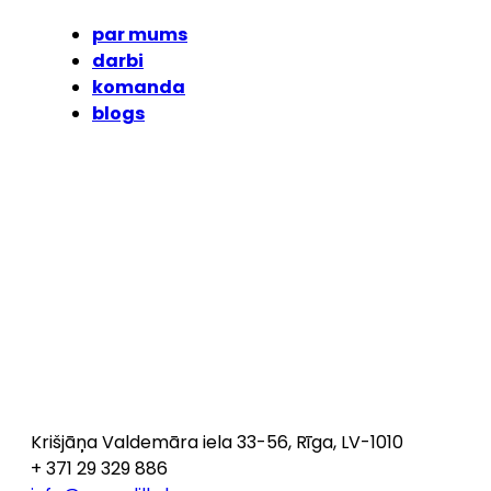
par mums
darbi
komanda
blogs
Krišjāņa Valdemāra iela 33-56, Rīga, LV-1010
+ 371 29 329 886