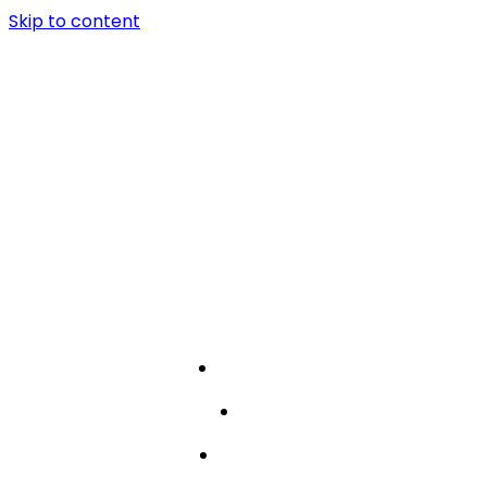
Skip to content
par mums
darbi
komanda